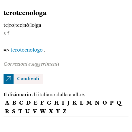
terotecnologa
te
|
ro
|
tec
|
nò
|
lo
|
ga
s.f.
=>
terotecnologo
.
Correzioni e suggerimenti
Condividi
Il dizionario di italiano dalla a alla z
A
B
C
D
E
F
G
H
I
J
K
L
M
N
O
P
Q
R
S
T
U
V
W
X
Y
Z