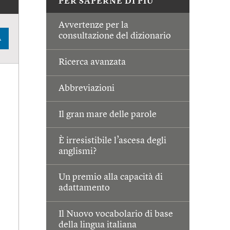
PER SAPERNE DI PIÙ
Avvertenze per la
consultazione del dizionario
A
Ricerca avanzata
Abbreviazioni
Il gran mare delle parole
È irresistibile l’ascesa degli
anglismi?
Un premio alla capacità di
adattamento
Il Nuovo vocabolario di base
della lingua italiana