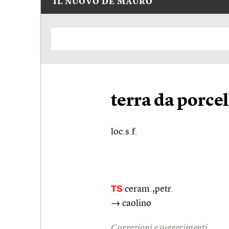
IL NUOVO DE MAURO
terra da porce
loc.s.f.
TS
ceram.
,petr.
→ caolino
Correzioni e suggerimenti