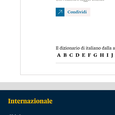
Condividi
Il dizionario di italiano dalla a
A
B
C
D
E
F
G
H
I
J