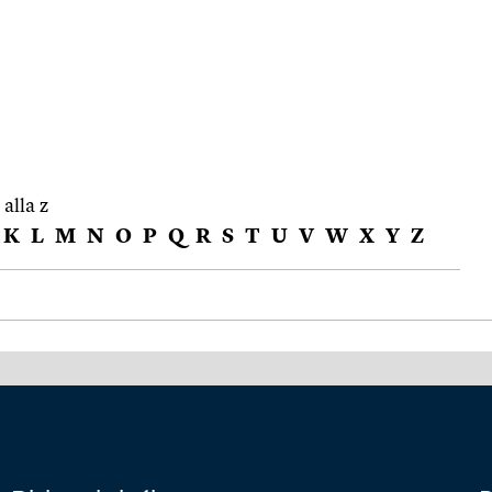
 alla z
K
L
M
N
O
P
Q
R
S
T
U
V
W
X
Y
Z