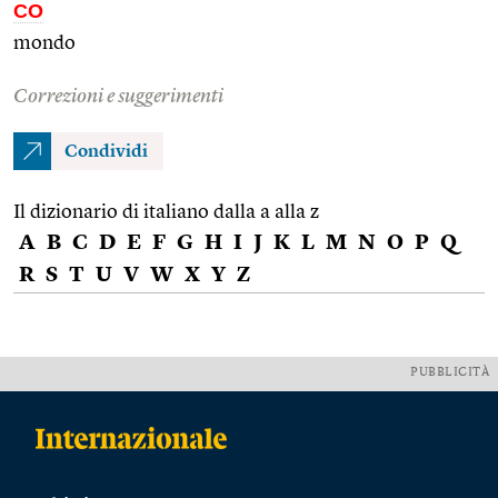
CO
mondo
Correzioni e suggerimenti
Condividi
Il dizionario di italiano dalla a alla z
A
B
C
D
E
F
G
H
I
J
K
L
M
N
O
P
Q
R
S
T
U
V
W
X
Y
Z
PUBBLICITÀ