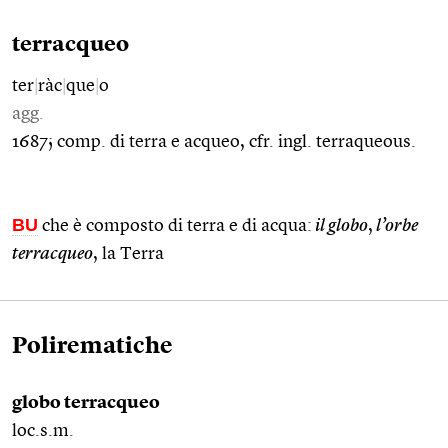
terracqueo
ter
|
ràc
|
que
|
o
agg.
1687; comp. di terra e acqueo, cfr. ingl. terraqueous.
BU
che è composto di terra e di acqua:
il globo
,
l’orbe
terracqueo
, la Terra
Polirematiche
globo terracqueo
loc.s.m.