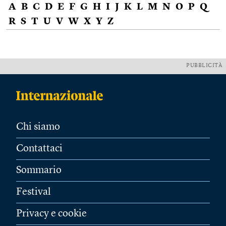
A
B
C
D
E
F
G
H
I
J
K
L
M
N
O
P
Q
R
S
T
U
V
W
X
Y
Z
PUBBLICITÀ
Chi siamo
Contattaci
Sommario
Festival
Privacy e cookie