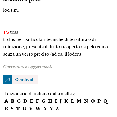
loc.s.m.
TS
tess.
t. che, per particolari tecniche di tessitura o di
rifinizione, presenta il dritto ricoperto da pelo con o
senza un verso preciso (ad
es.
il loden)
Correzioni e suggerimenti
Condividi
Il dizionario di italiano dalla a alla z
A
B
C
D
E
F
G
H
I
J
K
L
M
N
O
P
Q
R
S
T
U
V
W
X
Y
Z