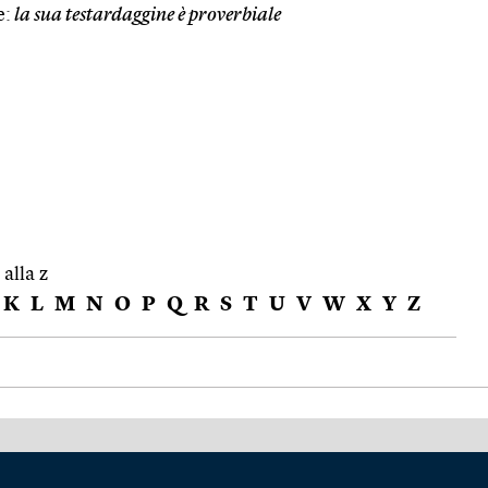
e:
la sua testardaggine è proverbiale
 alla z
K
L
M
N
O
P
Q
R
S
T
U
V
W
X
Y
Z