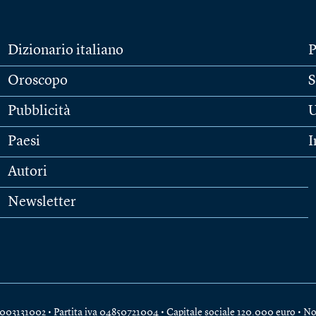
Dizionario italiano
P
Oroscopo
S
Pubblicità
U
Paesi
I
Autori
Newsletter
e 04003131002 • Partita iva 04850721004 • Capitale sociale 120.000 euro •
No