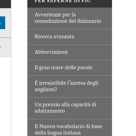
PER SAPERNE DI PIÙ
Avvertenze per la
consultazione del dizionario
A
Ricerca avanzata
Abbreviazioni
Il gran mare delle parole
È irresistibile l’ascesa degli
anglismi?
Un premio alla capacità di
adattamento
Il Nuovo vocabolario di base
della lingua italiana