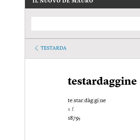
IL NUOVO DE MAURO
TESTARDA
testardaggine
te
|
star
|
dàg
|
gi
|
ne
s.f.
1879;