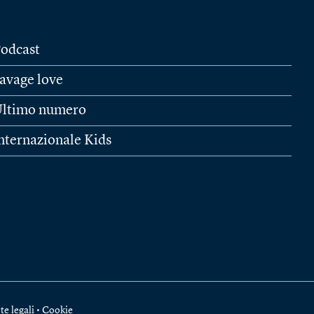
odcast
avage love
ltimo numero
nternazionale Kids
te legali
•
Cookie