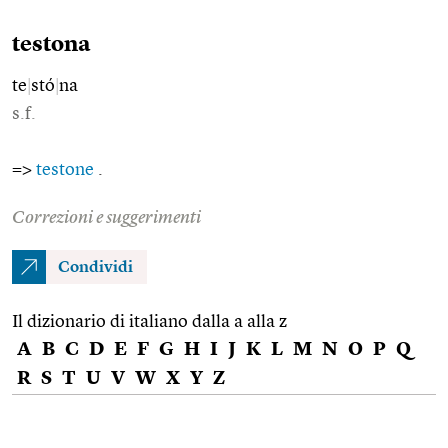
testona
te
|
stó
|
na
s.f.
=>
testone
.
Correzioni e suggerimenti
Condividi
Il dizionario di italiano dalla a alla z
A
B
C
D
E
F
G
H
I
J
K
L
M
N
O
P
Q
R
S
T
U
V
W
X
Y
Z