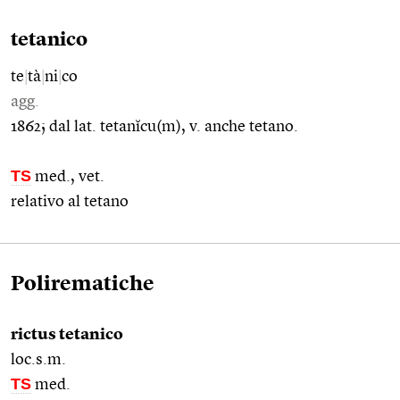
tetanico
te
|
tà
|
ni
|
co
agg.
1862; dal lat. tetanĭcu(m), v. anche tetano.
TS
med., vet.
relativo al tetano
Polirematiche
rictus tetanico
loc.s.m.
TS
med.