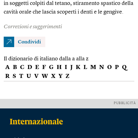
in soggetti colpiti dal tetano, stiramento spastico della
cavità orale che lascia scoperti i denti e le gengive.
Correzioni e suggerimenti
Condividi
Il dizionario di italiano dalla a alla z
A
B
C
D
E
F
G
H
I
J
K
L
M
N
O
P
Q
R
S
T
U
V
W
X
Y
Z
PUBBLICITÀ