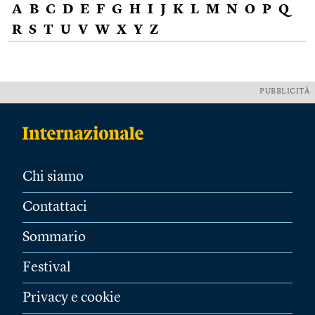
A
B
C
D
E
F
G
H
I
J
K
L
M
N
O
P
Q
R
S
T
U
V
W
X
Y
Z
PUBBLICITÀ
Chi siamo
Contattaci
Sommario
Festival
Privacy e cookie