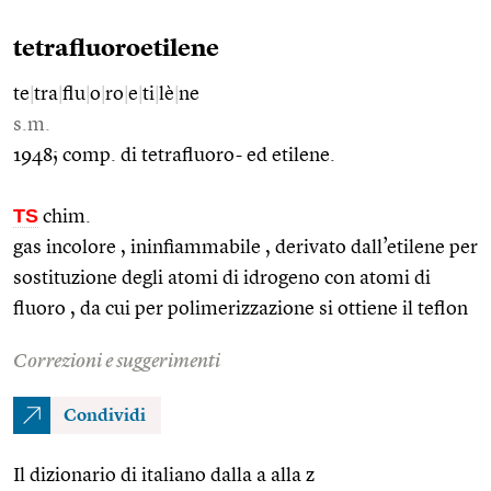
tetrafluoroetilene
te
|
tra
|
flu
|
o
|
ro
|
e
|
ti
|
lè
|
ne
s.m.
1948; comp. di tetrafluoro- ed etilene.
TS
chim.
gas incolore , ininfiammabile , derivato dall’etilene per
sostituzione degli atomi di idrogeno con atomi di
fluoro , da cui per polimerizzazione si ottiene il teflon
Correzioni e suggerimenti
Condividi
Il dizionario di italiano dalla a alla z