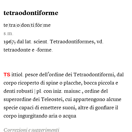
tetraodontiforme
te
|
tra
|
o
|
don
|
ti
|
fór
|
me
s.m.
1967; dal lat. scient. Tetraodontiformes, vd.
tetraodonte e -forme.
TS
ittiol. pesce dell’ordine dei Tetraodontiformi, dal
corpo ricoperto di spine o placche, bocca piccola e
denti robusti
|
pl. con iniz. maiusc., ordine del
superordine dei Teleostei, cui appartengono alcune
specie capaci di emettere suoni, altre di gonfiare il
corpo ingurgitando aria o acqua
Correzioni e suggerimenti