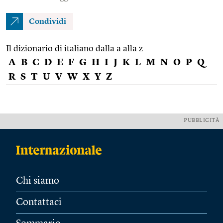
Condividi
Il dizionario di italiano dalla a alla z
A
B
C
D
E
F
G
H
I
J
K
L
M
N
O
P
Q
R
S
T
U
V
W
X
Y
Z
PUBBLICITÀ
Chi siamo
Contattaci