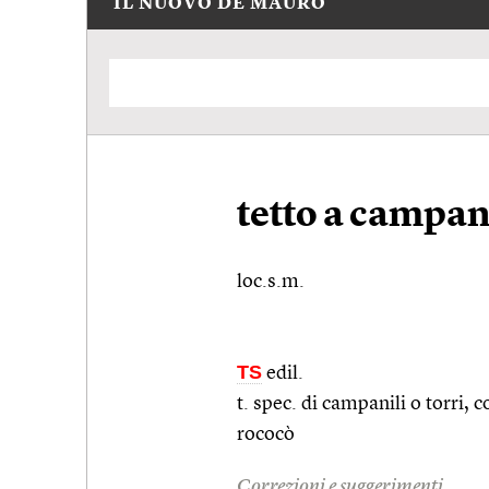
IL NUOVO DE MAURO
tetto a campa
loc.s.m.
TS
edil.
t.
spec.
di campanili o torri, co
rococò
Correzioni e suggerimenti