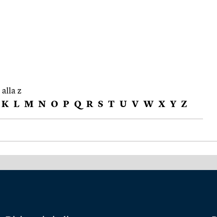
 alla z
K
L
M
N
O
P
Q
R
S
T
U
V
W
X
Y
Z