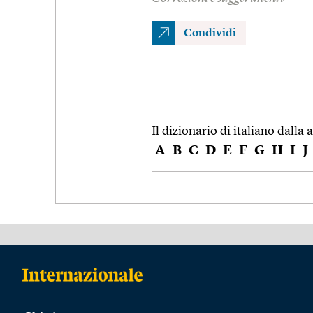
Condividi
Il dizionario di italiano dalla a
A
B
C
D
E
F
G
H
I
J