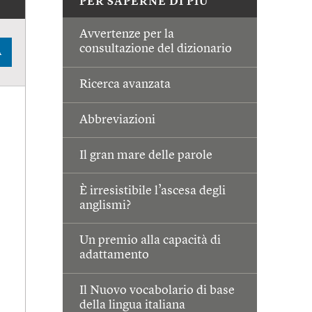
PER SAPERNE DI PIÙ
Avvertenze per la
consultazione del dizionario
A
Ricerca avanzata
Abbreviazioni
Il gran mare delle parole
È irresistibile l’ascesa degli
anglismi?
Un premio alla capacità di
adattamento
Il Nuovo vocabolario di base
della lingua italiana