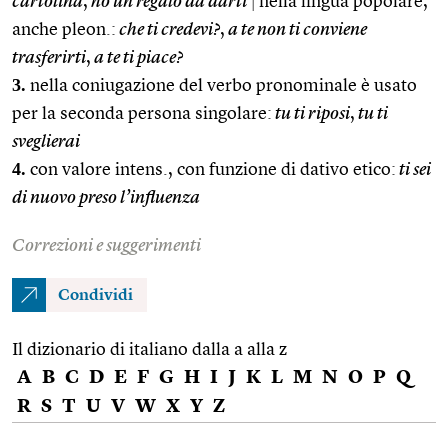
cartolina
,
ho un regalo da darti
|
nella lingua popolare,
anche pleon.:
che ti credevi?
,
a te non ti conviene
trasferirti
,
a te ti piace?
3.
nella coniugazione del verbo pronominale è usato
per la seconda persona singolare:
tu ti riposi
,
tu ti
sveglierai
4.
con valore intens., con funzione di dativo etico:
ti sei
di nuovo preso l’influenza
Correzioni e suggerimenti
Condividi
Il dizionario di italiano dalla a alla z
A
B
C
D
E
F
G
H
I
J
K
L
M
N
O
P
Q
R
S
T
U
V
W
X
Y
Z