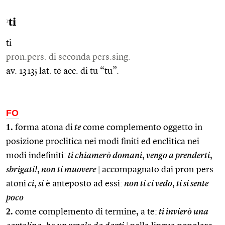
ti
1
ti
pron.pers. di seconda pers.sing.
av. 1313; lat. tē acc. di tu “tu”.
FO
1.
forma atona di
te
come complemento oggetto in
posizione proclitica nei modi finiti ed enclitica nei
modi indefiniti:
ti chiamerò domani
,
vengo a prenderti
,
sbrigati!
,
non ti muovere
|
accompagnato dai pron.pers.
atoni
ci
,
si
è anteposto ad essi:
non ti ci vedo
,
ti si sente
poco
2.
come complemento di termine, a te:
ti invierò una