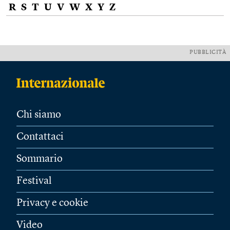
R
S
T
U
V
W
X
Y
Z
PUBBLICITÀ
Chi siamo
Contattaci
Sommario
Festival
Privacy e cookie
Video