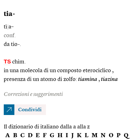
tia-
tì
|
a–
conf.
da tio-.
TS
chim.
in una molecola di un composto eterociclico ,
presenza di un atomo di zolfo:
tiamina
,
tiazina
Correzioni e suggerimenti
Condividi
Il dizionario di italiano dalla a alla z
A
B
C
D
E
F
G
H
I
J
K
L
M
N
O
P
Q