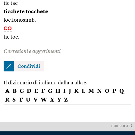
tic tac
ticchete tocchete
loc.fonosimb.
CO
tic toc.
Correzioni e suggerimenti
Condividi
Il dizionario di italiano dalla a alla z
A
B
C
D
E
F
G
H
I
J
K
L
M
N
O
P
Q
R
S
T
U
V
W
X
Y
Z
PUBBLICITÀ