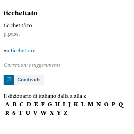
ticchettato
tic
|
chet
|
tà
|
to
p.pass.
=>
ticchettare
Correzioni e suggerimenti
Condividi
Il dizionario di italiano dalla a alla z
A
B
C
D
E
F
G
H
I
J
K
L
M
N
O
P
Q
R
S
T
U
V
W
X
Y
Z