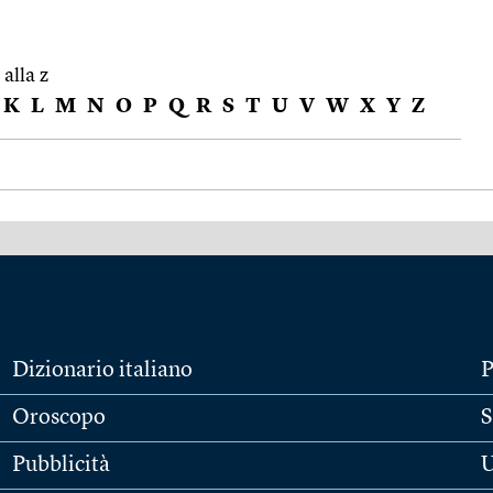
 alla z
K
L
M
N
O
P
Q
R
S
T
U
V
W
X
Y
Z
Dizionario italiano
P
Oroscopo
S
Pubblicità
U