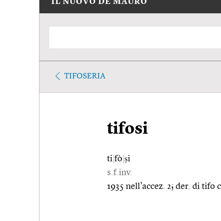
IL NUOVO DE MAURO
TIFOSERIA
tifosi
ti
|
fò
|
ṣi
s.f.inv.
1935 nell'accez. 2; der. di tifo 