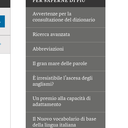
PER SAPERNE DI PIÙ
Avvertenze per la
consultazione del dizionario
A
Ricerca avanzata
Abbreviazioni
Il gran mare delle parole
È irresistibile l’ascesa degli
anglismi?
Un premio alla capacità di
adattamento
Il Nuovo vocabolario di base
della lingua italiana