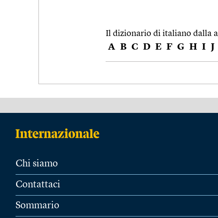
Il dizionario di italiano dalla a
A
B
C
D
E
F
G
H
I
J
Chi siamo
Contattaci
Sommario