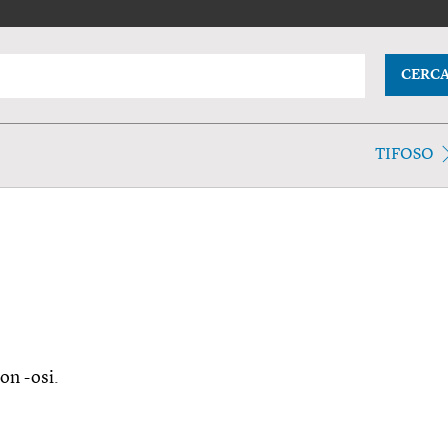
CERC
TIFOSO
con -osi.