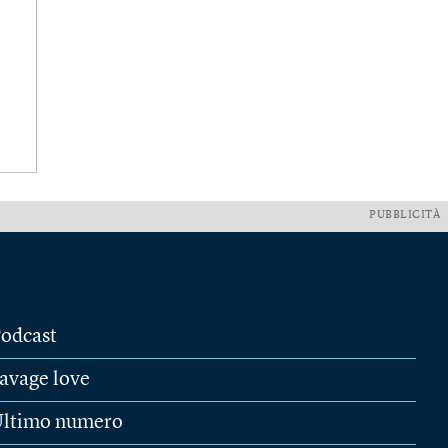
PUBBLICITÀ
odcast
avage love
ltimo numero