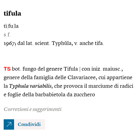
tifula
tì
|
fu
|
la
s.f.
1967; dal lat. scient. Typhŭla, v. anche tifa.
TS
bot. fungo del genere Tifula
|
con iniz. maiusc.,
genere della famiglia delle Clavariacee, cui appartiene
la
Typhula variabilis
, che provoca il marciume di radici
e foglie della barbabietola da zucchero
Correzioni e suggerimenti
Condividi