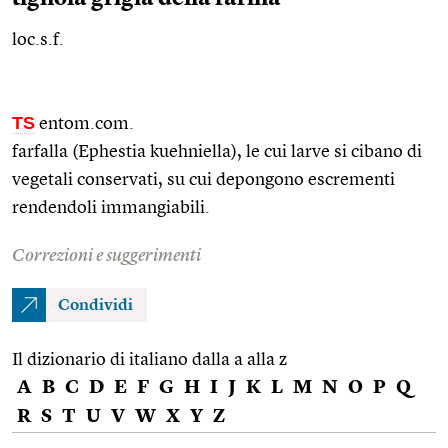
loc.s.f.
TS
entom.com.
farfalla (Ephestia kuehniella), le cui larve si cibano di
vegetali conservati, su cui depongono escrementi
rendendoli immangiabili.
Correzioni e suggerimenti
Condividi
Il dizionario di italiano dalla a alla z
A
B
C
D
E
F
G
H
I
J
K
L
M
N
O
P
Q
R
S
T
U
V
W
X
Y
Z