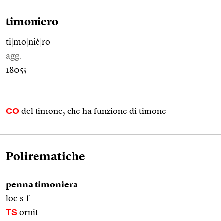
timoniero
ti
|
mo
|
niè
|
ro
agg.
1805;
CO
del timone, che ha funzione di timone
Polirematiche
penna timoniera
loc.s.f.
TS
ornit.