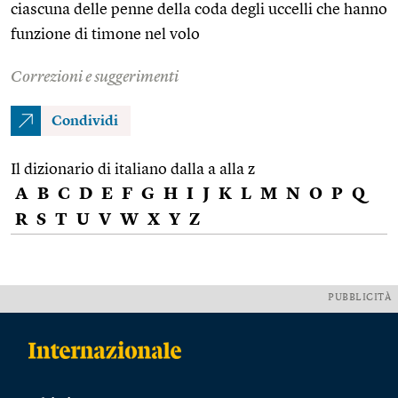
ciascuna delle penne della coda degli uccelli che hanno
funzione di timone nel volo
Correzioni e suggerimenti
Condividi
Il dizionario di italiano dalla a alla z
A
B
C
D
E
F
G
H
I
J
K
L
M
N
O
P
Q
R
S
T
U
V
W
X
Y
Z
PUBBLICITÀ