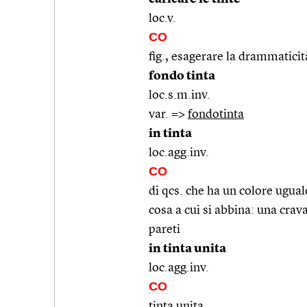
loc.v.
CO
fig., esagerare la drammaticit
fondo tinta
loc.s.m.inv.
var. =>
fondotinta
in tinta
loc.agg.inv.
CO
di qcs. che ha un colore ugual
cosa a cui si abbina: una crava
pareti
in tinta unita
loc.agg.inv.
CO
tinta unita