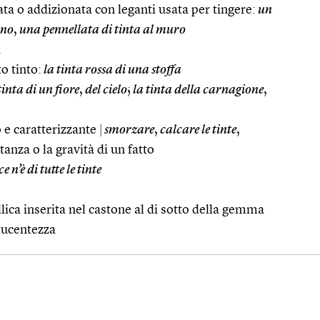
ta o addizionata con leganti usata per tingere:
un
ano
,
una pennellata di tinta al muro
i
o tinto:
la tinta rossa di una stoffa
tinta di un fiore
,
del cielo
;
la tinta della carnagione
,
vo e caratterizzante
|
smorzare
,
calcare le tinte
,
anza o la gravità di un fatto
ce n’è di tutte le tinte
lica inserita nel castone al di sotto della gemma
 lucentezza