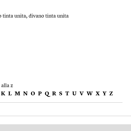
o tinta unita, divano tinta unita
 alla z
K
L
M
N
O
P
Q
R
S
T
U
V
W
X
Y
Z