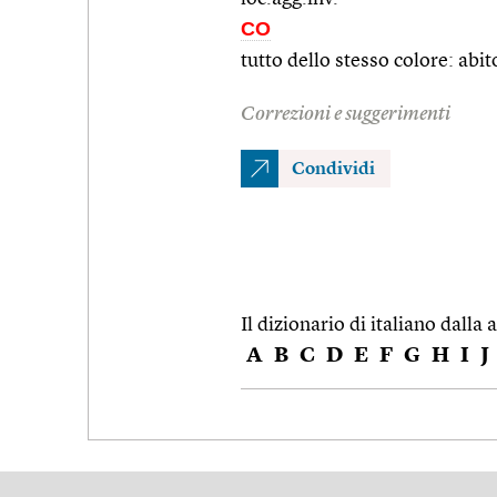
CO
tutto dello stesso colore: abit
Correzioni e suggerimenti
Condividi
Il dizionario di italiano dalla a
A
B
C
D
E
F
G
H
I
J