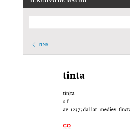
IL NUOVO DE MAURO
TINSI
tinta
tìn
|
ta
s.f.
av. 1237; dal lat. mediev. tĭnc
CO