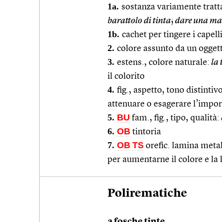
1a.
sostanza variamente tratta
barattolo di tinta
;
dare una m
1b.
cachet per tingere i capell
2.
colore assunto da un oggett
3.
estens., colore naturale:
la 
il colorito
4.
fig., aspetto, tono distinti
attenuare o esagerare l’import
5.
BU
fam., fig., tipo, qualità:
6.
OB
tintoria
7.
OB
TS
orefic. lamina metal
per aumentarne il colore e la
Polirematiche
a fosche tinte