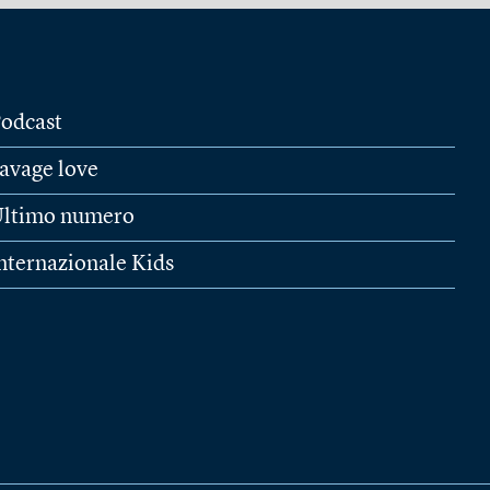
odcast
avage love
ltimo numero
nternazionale Kids