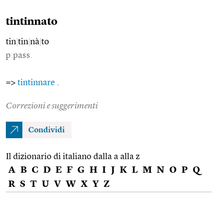
tintinnato
tin
|
tin
|
nà
|
to
p.pass.
=>
tintinnare
.
Correzioni e suggerimenti
Condividi
Il dizionario di italiano dalla a alla z
A
B
C
D
E
F
G
H
I
J
K
L
M
N
O
P
Q
R
S
T
U
V
W
X
Y
Z