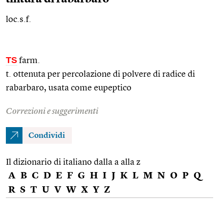
loc.s.f.
TS
farm.
t. ottenuta per percolazione di polvere di radice di
rabarbaro, usata come eupeptico
Correzioni e suggerimenti
Condividi
Il dizionario di italiano dalla a alla z
A
B
C
D
E
F
G
H
I
J
K
L
M
N
O
P
Q
R
S
T
U
V
W
X
Y
Z