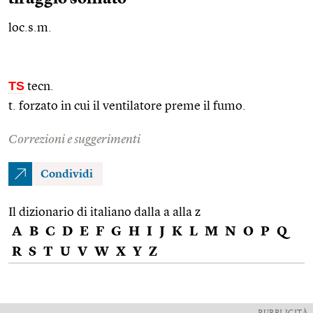
loc.s.m.
TS
tecn.
t. forzato in cui il ventilatore preme il fumo.
Correzioni e suggerimenti
Condividi
Il dizionario di italiano dalla a alla z
A
B
C
D
E
F
G
H
I
J
K
L
M
N
O
P
Q
R
S
T
U
V
W
X
Y
Z