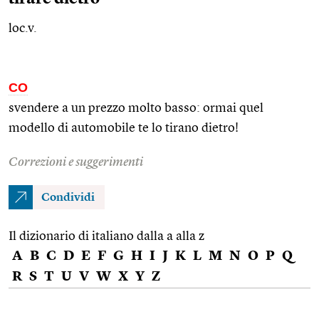
loc.v.
CO
svendere a un prezzo molto basso: ormai quel
modello di automobile te lo tirano dietro!
Correzioni e suggerimenti
Condividi
Il dizionario di italiano dalla a alla z
A
B
C
D
E
F
G
H
I
J
K
L
M
N
O
P
Q
R
S
T
U
V
W
X
Y
Z