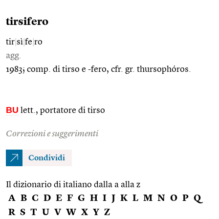
tirsifero
tir
|
sì
|
fe
|
ro
agg.
1983; comp. di tirso e -fero, cfr. gr. thursophóros.
BU
lett., portatore di tirso
Correzioni e suggerimenti
Condividi
Il dizionario di italiano dalla a alla z
A
B
C
D
E
F
G
H
I
J
K
L
M
N
O
P
Q
R
S
T
U
V
W
X
Y
Z