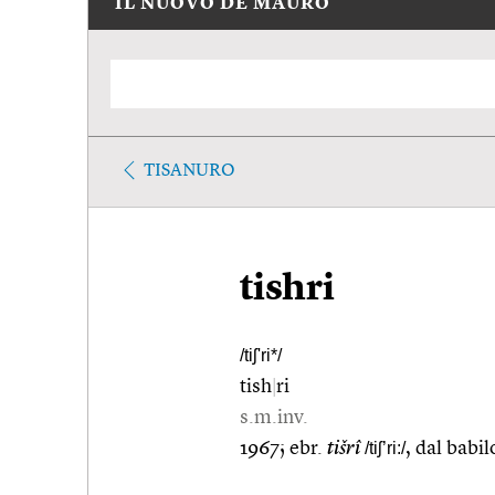
IL NUOVO DE MAURO
TISANURO
tishri
/tiʃ'ri*/
tish
|
ri
s.m.inv.
1967; ebr.
tišrî
/tiʃ’ri:/
, dal babi