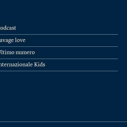
odcast
avage love
ltimo numero
nternazionale Kids