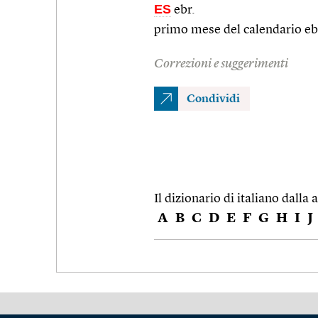
ES
ebr.
primo mese del calendario eb
Correzioni e suggerimenti
Condividi
Il dizionario di italiano dalla a
A
B
C
D
E
F
G
H
I
J