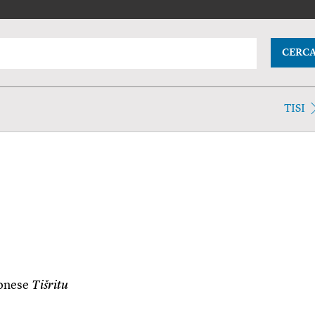
CERC
TISI
lonese
Tišritu