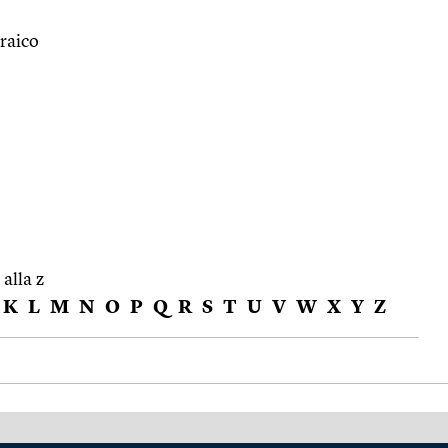
raico
 alla z
K
L
M
N
O
P
Q
R
S
T
U
V
W
X
Y
Z