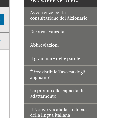
PER SAPERNE DI PIÙ
Avvertenze per la
consultazione del dizionario
A
Ricerca avanzata
Abbreviazioni
Il gran mare delle parole
È irresistibile l’ascesa degli
anglismi?
Un premio alla capacità di
adattamento
Il Nuovo vocabolario di base
della lingua italiana