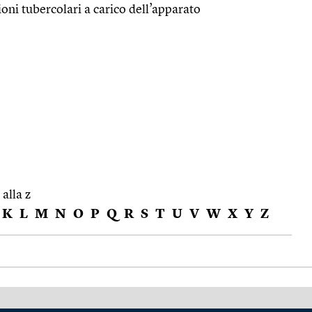
ioni tubercolari a carico dell’apparato
 alla z
K
L
M
N
O
P
Q
R
S
T
U
V
W
X
Y
Z