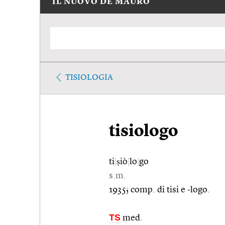
IL NUOVO DE MAURO
TISIOLOGIA
tisiologo
ti
|
ṣiò
|
lo
|
go
s.m.
1935; comp. di tisi e -logo.
TS
med.