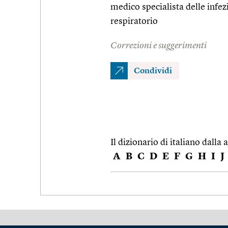
medico specialista delle infez
respiratorio
Correzioni e suggerimenti
Condividi
Il dizionario di italiano dalla a
A
B
C
D
E
F
G
H
I
J