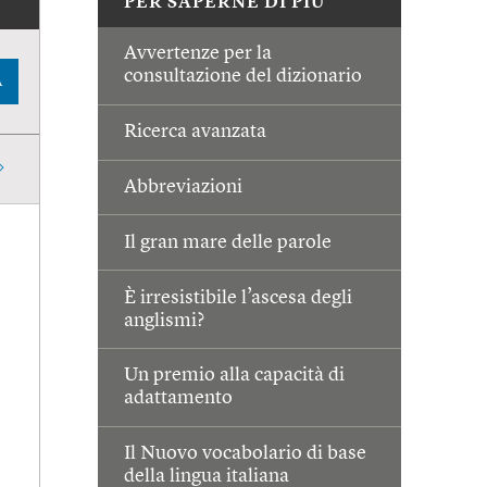
PER SAPERNE DI PIÙ
Avvertenze per la
consultazione del dizionario
A
Ricerca avanzata
Abbreviazioni
Il gran mare delle parole
È irresistibile l’ascesa degli
anglismi?
Un premio alla capacità di
adattamento
Il Nuovo vocabolario di base
della lingua italiana