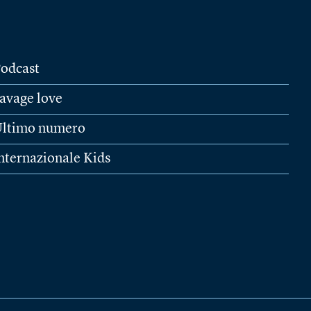
odcast
avage love
ltimo numero
nternazionale Kids