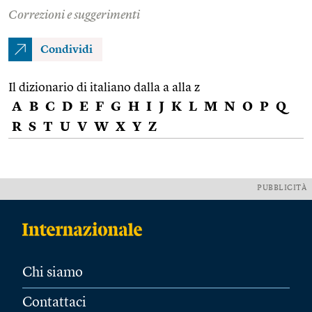
Correzioni e suggerimenti
Condividi
Il dizionario di italiano dalla a alla z
A
B
C
D
E
F
G
H
I
J
K
L
M
N
O
P
Q
R
S
T
U
V
W
X
Y
Z
PUBBLICITÀ
Chi siamo
Contattaci