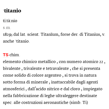
titanio
1
ti
|
tà
|
nio
s.m.
1829; dal lat. scient. Titanĭum, forse der. di Titanius, v.
2
anche
titanio.
TS
chim.
elemento chimico metallico , con numero atomico 22 ,
bivalente , trivalente e tetravalente , che si presenta
come solido di colore argenteo , si trova in natura
sotto forma di minerale , inattaccabile dagli agenti
atmosferici , dall’acido nitrico e dal cloro , impiegato
nella fabbricazione di leghe ultraleggere destinate
spec. alle costruzioni aeronautiche (simb. Ti)