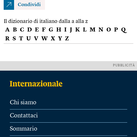
Condividi
Il dizionario di italiano dalla a alla z
A
B
C
D
E
F
G
H
I
J
K
L
M
N
O
P
Q
R
S
T
U
V
W
X
Y
Z
PUBBLICITÀ
Chi siamo
Contattaci
Sommario