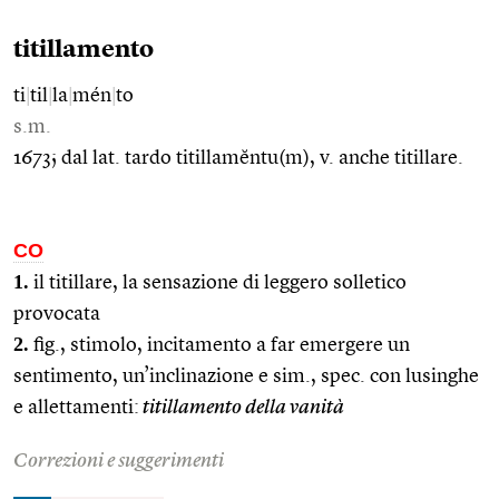
titillamento
ti
|
til
|
la
|
mén
|
to
s.m.
1673; dal lat. tardo titillamĕntu(m), v. anche titillare.
CO
1.
il titillare, la sensazione di leggero solletico
provocata
2.
fig., stimolo, incitamento a far emergere un
sentimento, un’inclinazione e sim., spec. con lusinghe
e allettamenti:
titillamento della vanità
Correzioni e suggerimenti