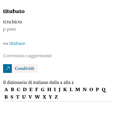
titubato
ti
|
tu
|
bà
|
to
p.pass.
=>
titubare
.
Correzioni e suggerimenti
Condividi
Il dizionario di italiano dalla a alla z
A
B
C
D
E
F
G
H
I
J
K
L
M
N
O
P
Q
R
S
T
U
V
W
X
Y
Z