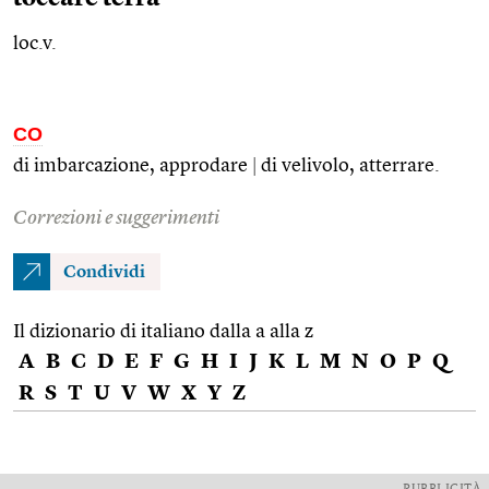
loc.v.
CO
di imbarcazione, approdare
|
di velivolo, atterrare.
Correzioni e suggerimenti
Condividi
Il dizionario di italiano dalla a alla z
A
B
C
D
E
F
G
H
I
J
K
L
M
N
O
P
Q
R
S
T
U
V
W
X
Y
Z