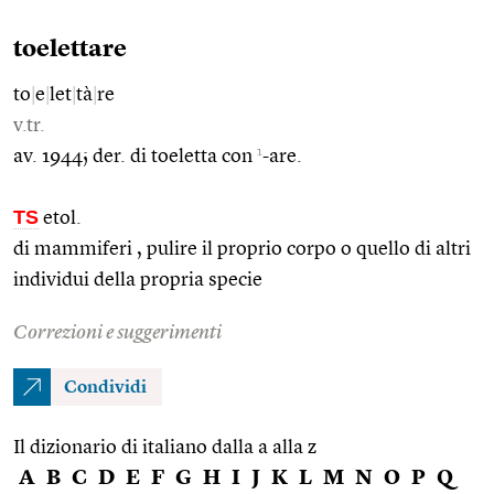
toelettare
to
|
e
|
let
|
tà
|
re
v.tr.
1
av. 1944; der. di toeletta con
-are.
TS
etol.
di mammiferi , pulire il proprio corpo o quello di altri
individui della propria specie
Correzioni e suggerimenti
Condividi
Il dizionario di italiano dalla a alla z
A
B
C
D
E
F
G
H
I
J
K
L
M
N
O
P
Q