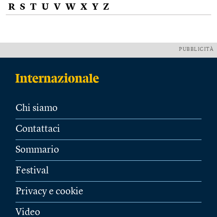
R
S
T
U
V
W
X
Y
Z
PUBBLICITÀ
Chi siamo
Contattaci
Sommario
Festival
Privacy e cookie
Video