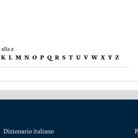
 alla z
K
L
M
N
O
P
Q
R
S
T
U
V
W
X
Y
Z
Dizionario italiano
P