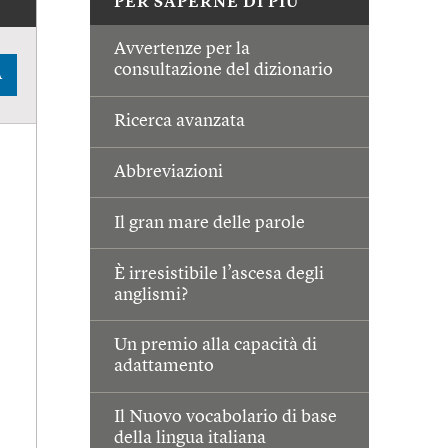
PER SAPERNE DI PIÙ
Avvertenze per la
consultazione del dizionario
A
Ricerca avanzata
Abbreviazioni
Il gran mare delle parole
È irresistibile l’ascesa degli
anglismi?
Un premio alla capacità di
adattamento
Il Nuovo vocabolario di base
della lingua italiana