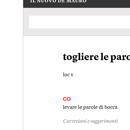
IL NUOVO DE MAURO
togliere le par
loc.v.
CO
levare le parole di bocca.
Correzioni e suggerimenti