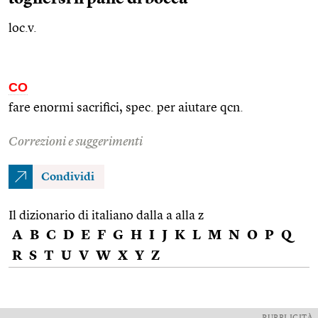
loc.v.
CO
fare enormi sacrifici,
spec.
per aiutare
qcn.
Correzioni e suggerimenti
Condividi
Il dizionario di italiano dalla a alla z
A
B
C
D
E
F
G
H
I
J
K
L
M
N
O
P
Q
R
S
T
U
V
W
X
Y
Z