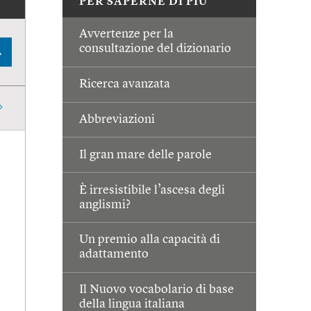
PER SAPERNE DI PIÙ
Avvertenze per la
consultazione del dizionario
A
Ricerca avanzata
Abbreviazioni
Il gran mare delle parole
È irresistibile l’ascesa degli
anglismi?
Un premio alla capacità di
adattamento
Il Nuovo vocabolario di base
della lingua italiana