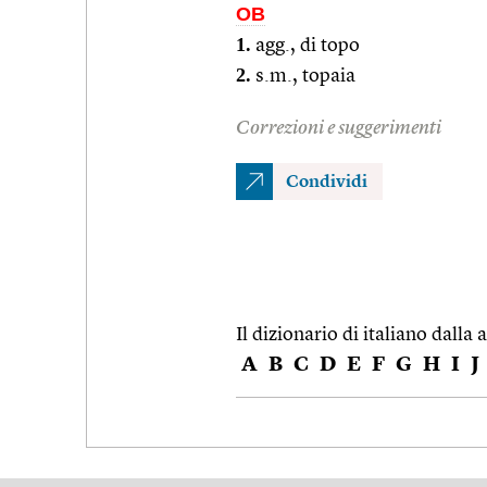
OB
1.
agg., di topo
2.
s.m., topaia
Correzioni e suggerimenti
Condividi
Il dizionario di italiano dalla a
A
B
C
D
E
F
G
H
I
J