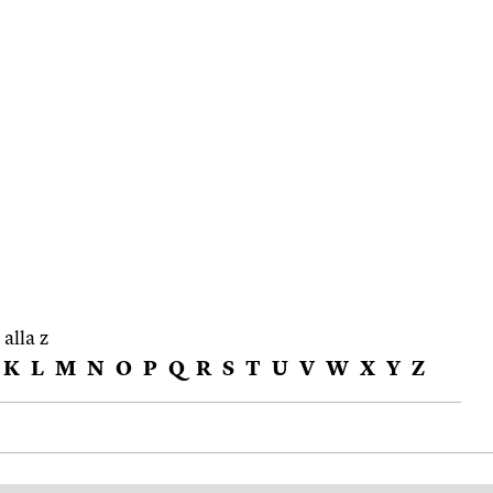
 alla z
K
L
M
N
O
P
Q
R
S
T
U
V
W
X
Y
Z