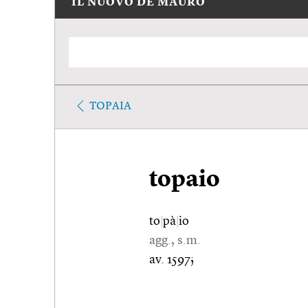
IL NUOVO DE MAURO
TOPAIA
topaio
to
|
pà
|
io
agg., s.m.
av. 1597;