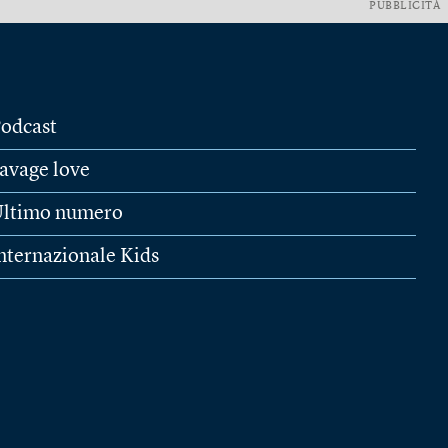
PUBBLICITÀ
odcast
avage love
ltimo numero
nternazionale Kids