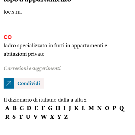
loc.s.m.
CO
ladro specializzato in furti in appartamenti e
abitazioni private
Correzioni e suggerimenti
Condividi
Il dizionario di italiano dalla a alla z
A
B
C
D
E
F
G
H
I
J
K
L
M
N
O
P
Q
R
S
T
U
V
W
X
Y
Z