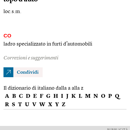
loc.s.m.
CO
ladro specializzato in furti d’automobili
Correzioni e suggerimenti
Condividi
Il dizionario di italiano dalla a alla z
A
B
C
D
E
F
G
H
I
J
K
L
M
N
O
P
Q
R
S
T
U
V
W
X
Y
Z