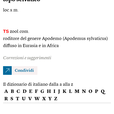
loc.s.m.
TS
zool.com.
roditore del genere Apodemo (Apodemus sylvaticus)
diffuso in Eurasia e in Africa
Correzioni e suggerimenti
Condividi
Il dizionario di italiano dalla a alla z
A
B
C
D
E
F
G
H
I
J
K
L
M
N
O
P
Q
R
S
T
U
V
W
X
Y
Z