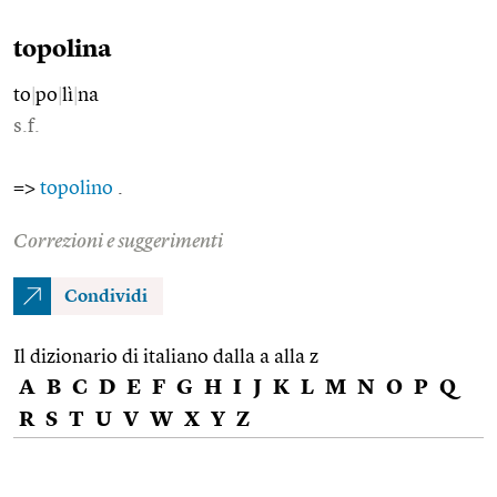
topolina
to
|
po
|
lì
|
na
s.f.
=>
topolino
.
Correzioni e suggerimenti
Condividi
Il dizionario di italiano dalla a alla z
A
B
C
D
E
F
G
H
I
J
K
L
M
N
O
P
Q
R
S
T
U
V
W
X
Y
Z