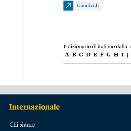
Condividi
Il dizionario di italiano dalla a
A
B
C
D
E
F
G
H
I
J
Chi siamo