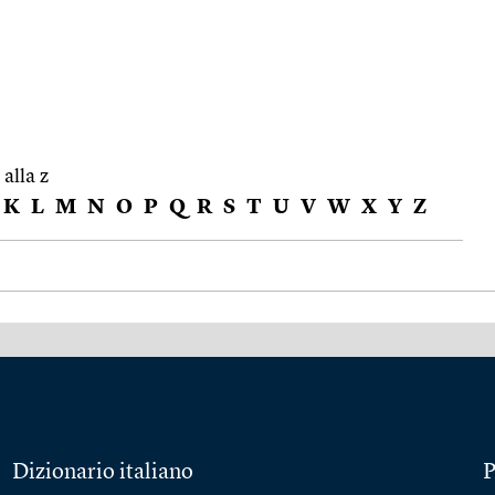
 alla z
K
L
M
N
O
P
Q
R
S
T
U
V
W
X
Y
Z
Dizionario italiano
P