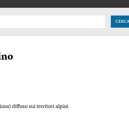
CERC
ino
nus) diffuso sui territori alpini