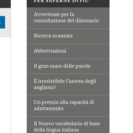
PER SAPERNE DI PIÙ
Avvertenze per la
consultazione del dizionario
A
Ricerca avanzata
Abbreviazioni
Il gran mare delle parole
È irresistibile l’ascesa degli
anglismi?
Un premio alla capacità di
adattamento
Il Nuovo vocabolario di base
della lingua italiana