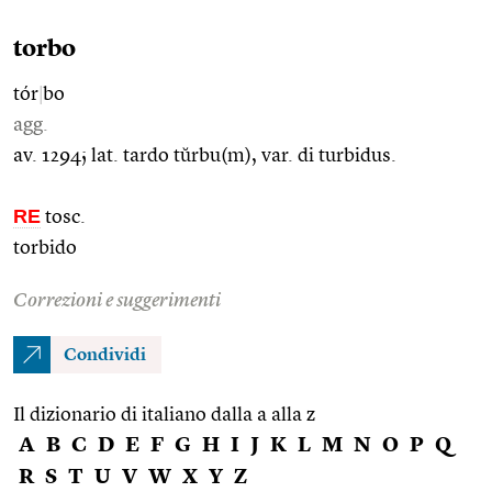
torbo
tór
|
bo
agg.
av. 1294; lat. tardo tŭrbu(m), var. di turbidus.
RE
tosc.
torbido
Correzioni e suggerimenti
Condividi
Il dizionario di italiano dalla a alla z
A
B
C
D
E
F
G
H
I
J
K
L
M
N
O
P
Q
R
S
T
U
V
W
X
Y
Z