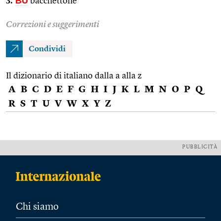
3.
BU
bacchettone
Correzioni e suggerimenti
Condividi
Il dizionario di italiano dalla a alla z
A
B
C
D
E
F
G
H
I
J
K
L
M
N
O
P
Q
R
S
T
U
V
W
X
Y
Z
PUBBLICITÀ
Chi siamo