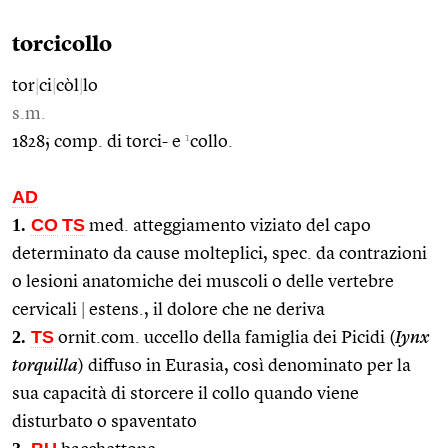
torcicollo
tor
|
ci
|
còl
|
lo
s.m.
1
1828; comp. di torci- e
collo.
AD
1.
CO
TS
med. atteggiamento viziato del capo
determinato da cause molteplici, spec. da contrazioni
o lesioni anatomiche dei muscoli o delle vertebre
cervicali
|
estens., il dolore che ne deriva
2.
TS
ornit.com. uccello della famiglia dei Picidi (
Iynx
torquilla
) diffuso in Eurasia, così denominato per la
sua capacità di storcere il collo quando viene
disturbato o spaventato