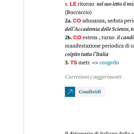
LE
1.
ritorno:
nel suo letto il mi
(Boccaccio)
2a.
CO
adunanza, seduta perio
dell’Accademia delle Scienze
,
t
2b.
CO
estens., turno:
il candi
manifestazione periodica di 
colpito tutta l’Italia
3.
TS
metr. =>
congedo
Correzioni e suggerimenti
Condividi
Il dizionario di italiano dalla a