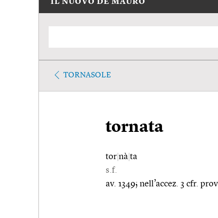
IL NUOVO DE MAURO
TORNASOLE
tornata
tor
|
nà
|
ta
s.f.
av. 1349; nell’accez. 3 cfr. pro