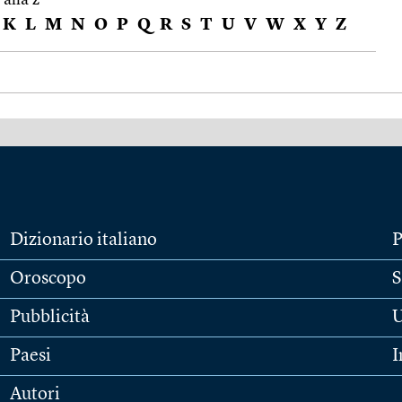
K
L
M
N
O
P
Q
R
S
T
U
V
W
X
Y
Z
Dizionario italiano
P
Oroscopo
S
Pubblicità
U
Paesi
I
Autori