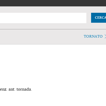
CERC
TORNATO
venz. ant. tornada.