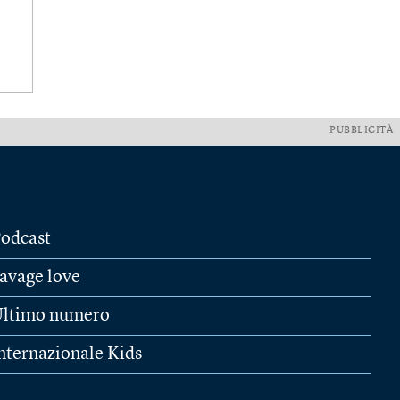
PUBBLICITÀ
odcast
avage love
ltimo numero
nternazionale Kids