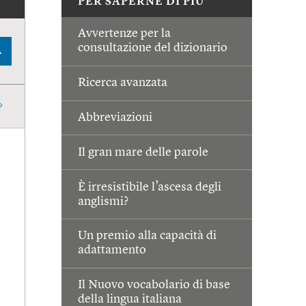
PER SAPERNE DI PIÙ
Avvertenze per la
consultazione del dizionario
A
Ricerca avanzata
Abbreviazioni
Il gran mare delle parole
È irresistibile l’ascesa degli
anglismi?
Un premio alla capacità di
adattamento
Il Nuovo vocabolario di base
della lingua italiana