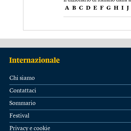
A
B
C
D
E
F
G
H
I
J
Chi siamo
Contattaci
Sommario
Festival
Privacy e cookie