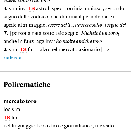
essere
,
sentirsi un toro
3.
TS
s.m.inv.
astrol. spec. con iniz. maiusc., secondo
segno dello zodiaco, che domina il periodo dal 21
aprile al 21 maggio:
essere del T.
,
nascere sotto il segno del
T.
|
persona nata sotto tale segno:
Michele è un toro
;
anche in funz. agg.inv.:
ho molte amiche toro
4.
TS
s.m.
fin. rialzo nel mercato azionario
|
=>
rialzista
Polirematiche
mercato toro
loc.s.m.
TS
fin.
nel linguaggio borsistico e giornalistico, mercato