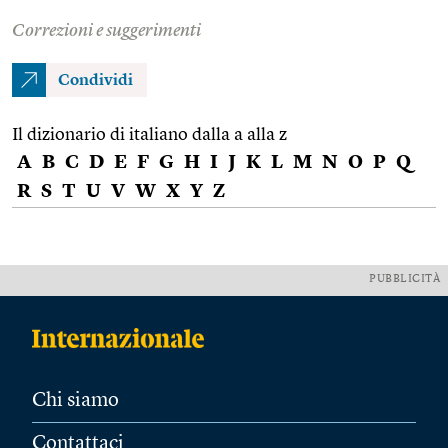
Correzioni e suggerimenti
Condividi
Il dizionario di italiano dalla a alla z
A
B
C
D
E
F
G
H
I
J
K
L
M
N
O
P
Q
R
S
T
U
V
W
X
Y
Z
PUBBLICITÀ
Chi siamo
Contattaci