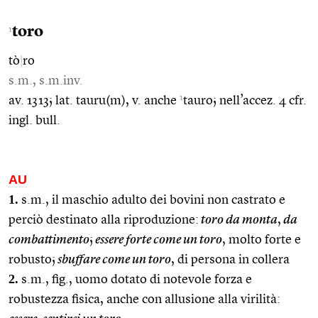
toro
1
tò
|
ro
s.m., s.m.inv.
1
av. 1313; lat. tauru(m), v. anche
tauro; nell’accez. 4 cfr.
ingl. bull.
AU
1.
s.m., il maschio adulto dei bovini non castrato e
perciò destinato alla riproduzione:
toro da monta
,
da
combattimento
;
essere forte come un toro
, molto forte e
robusto;
sbuffare come un toro
, di persona in collera
2.
s.m., fig., uomo dotato di notevole forza e
robustezza fisica, anche con allusione alla virilità: