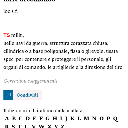
loc.s.f.
TS
milit.
,
nelle navi da guerra, struttura corazzata chiusa,
cilindrica o a base poligonale, fissa o girevole, usata
spec.
per contenere e proteggere il personale, gli
organi di comando, le artiglierie e la direzione del tiro
Correzioni e suggerimenti
Condividi
Il dizionario di italiano dalla a alla z
A
B
C
D
E
F
G
H
I
J
K
L
M
N
O
P
Q
R
S
T
U
V
W
X
Y
Z