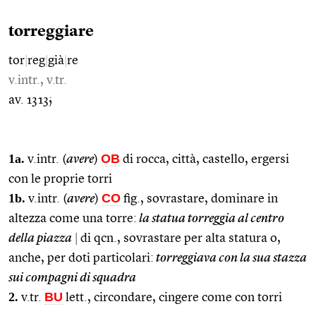
torreggiare
tor
|
reg
|
già
|
re
v.intr., v.tr.
av. 1313;
1a.
OB
v.intr. (
avere
)
di rocca, città, castello, ergersi
con le proprie torri
1b.
CO
v.intr. (
avere
)
fig., sovrastare, dominare in
altezza come una torre:
la statua torreggia al centro
della piazza
|
di qcn., sovrastare per alta statura o,
anche, per doti particolari:
torreggiava con la sua stazza
sui compagni di squadra
2.
BU
v.tr.
lett., circondare, cingere come con torri