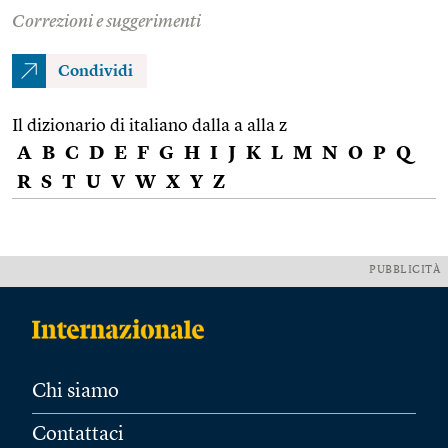
Correzioni e suggerimenti
Condividi
Il dizionario di italiano dalla a alla z
A
B
C
D
E
F
G
H
I
J
K
L
M
N
O
P
Q
R
S
T
U
V
W
X
Y
Z
PUBBLICITÀ
Chi siamo
Contattaci