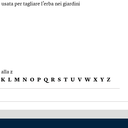
 usata per tagliare l’erba nei giardini
 alla z
K
L
M
N
O
P
Q
R
S
T
U
V
W
X
Y
Z