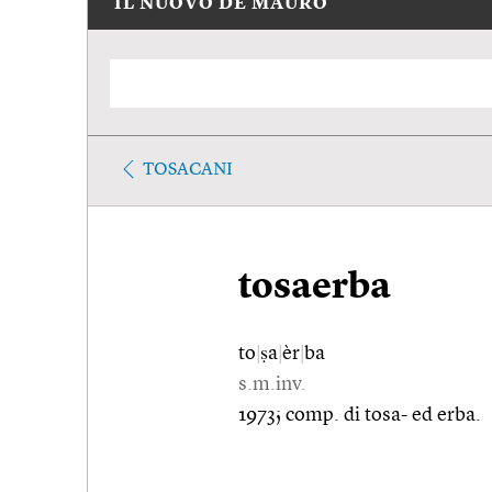
IL NUOVO DE MAURO
TOSACANI
tosaerba
to
|
ṣa
|
èr
|
ba
s.m.inv.
1973; comp. di tosa- ed erba.