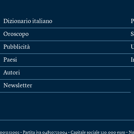
Dizionario italiano
P
Oroscopo
S
Pubblicità
U
Paesi
I
Autori
Newsletter
e 04003131002 • Partita iva 04850721004 • Capitale sociale 120.000 euro •
No