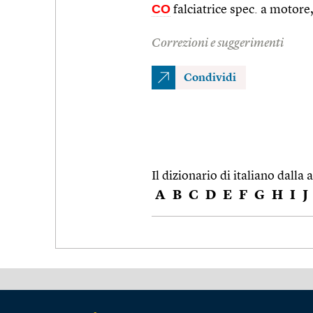
CO
falciatrice spec. a motore,
Correzioni e suggerimenti
Condividi
Il dizionario di italiano dalla a
A
B
C
D
E
F
G
H
I
J