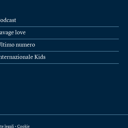
odcast
avage love
ltimo numero
nternazionale Kids
te legali
•
Cookie