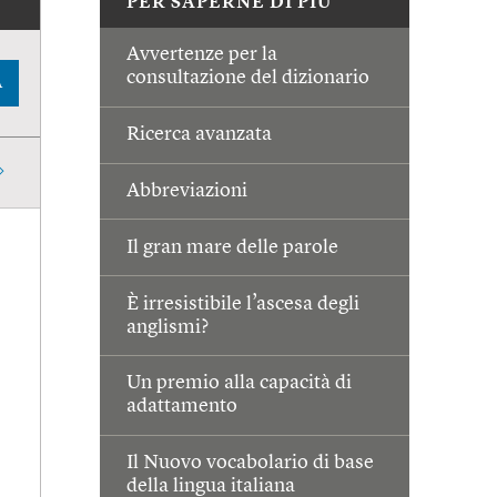
PER SAPERNE DI PIÙ
Avvertenze per la
consultazione del dizionario
A
Ricerca avanzata
Abbreviazioni
Il gran mare delle parole
È irresistibile l’ascesa degli
anglismi?
Un premio alla capacità di
adattamento
Il Nuovo vocabolario di base
della lingua italiana