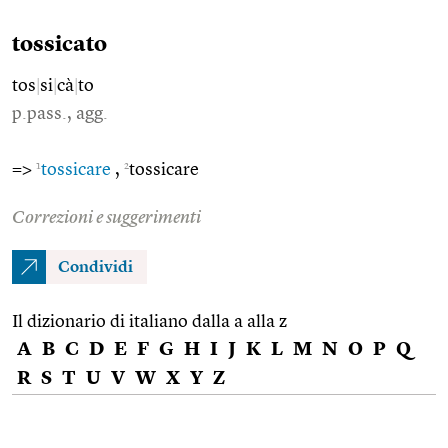
tossicato
tos
|
si
|
cà
|
to
p.pass., agg.
1
2
=>
tossicare
,
tossicare
Correzioni e suggerimenti
Condividi
Il dizionario di italiano dalla a alla z
A
B
C
D
E
F
G
H
I
J
K
L
M
N
O
P
Q
R
S
T
U
V
W
X
Y
Z