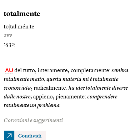
totalmente
to
|
tal
|
mén
|
te
avv.
1532;
AU
del tutto, interamente, completamente:
sembra
totalmente matto
,
questa materia mi è totalmente
sconosciuta
; radicalmente:
ha idee totalmente diverse
dalle nostre
; appieno, pienamente:
comprendere
totalmente un problema
Correzioni e suggerimenti
Condividi