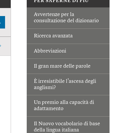
PER SAPERNE DI PIÙ
Avvertenze per la
consultazione del dizionario
A
Ricerca avanzata
Abbreviazioni
Il gran mare delle parole
È irresistibile l’ascesa degli
anglismi?
Un premio alla capacità di
adattamento
Il Nuovo vocabolario di base
della lingua italiana