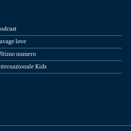
odcast
avage love
ltimo numero
nternazionale Kids