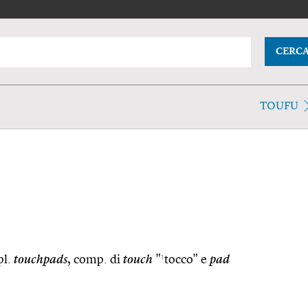
CERC
TOUFU
1
pl.
touchpads
, comp. di
touch
"
tocco" e
pad