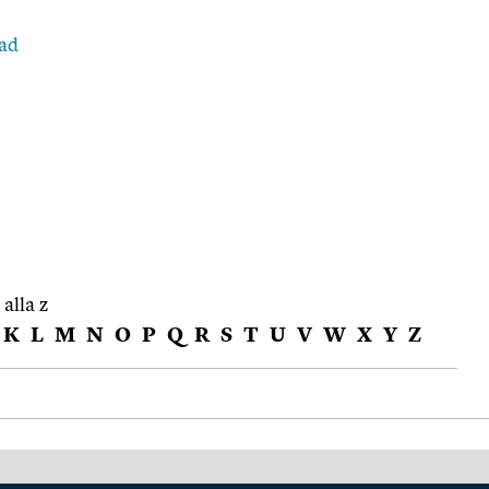
ad
 alla z
K
L
M
N
O
P
Q
R
S
T
U
V
W
X
Y
Z