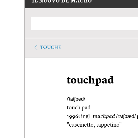
IL NUOVO DE MAURO
TOUCHE
touchpad
/'tatʃped/
touch
|
pad
1996; ingl.
touchpad
/'tʌtʃpæd/
"cuscinetto, tappetino"